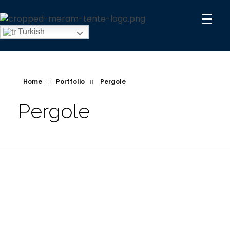
Meram Tente
Raylı, Kasetli Tente, Asma Germe, Yarasa Çadır, Şantiye Çadır, Konya
Turkish
Home
Portfolio
Pergole
Pergole